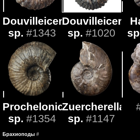
Douvilleiceras
Douvilleiceras
H
sp.
#1343
sp.
#1020
sp
Procheloniceras
Zuercherella
sp.
#1354
sp.
#1147
Брахиоподы
#