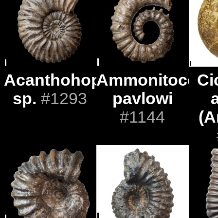
Acanthohoplites
Ammonitocera
Ci
sp.
#1293
pavlowi
#1144
(A