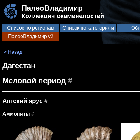
ПалеоВладимир
Коллекция окаменелостей
Список по регионам
Список по категориям
Обн
ПалеоВладимир v2
< Назад
Дагестан
Меловой период
#
Аптский ярус
#
Аммониты
#