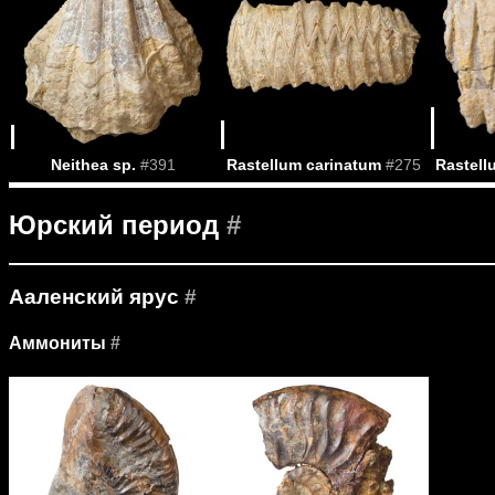
Neithea sp.
#391
Rastellum carinatum
#275
Rastell
Юрский период
#
Ааленский ярус
#
Аммониты
#