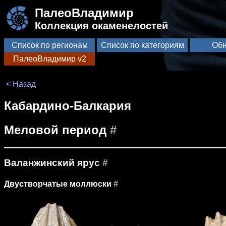
ПалеоВладимир
Коллекция окаменелостей
Список по регионам
Список по категориям
Обн
ПалеоВладимир v2
< Назад
Кабардино-Балкария
Меловой период
#
Валанжинский ярус
#
Двустворчатые моллюски
#