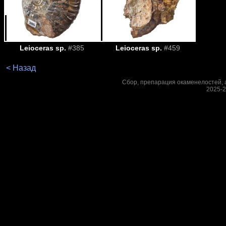
Leioceras sp.
#385
Leioceras sp.
#459
< Назад
Сбор, препарация окаменелостей, а
2025-2