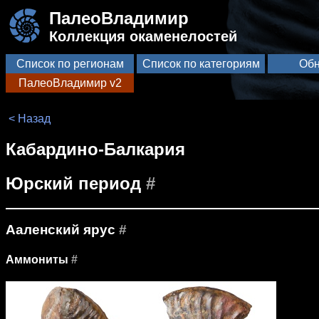
ПалеоВладимир
Коллекция окаменелостей
Список по регионам
Список по категориям
Обн
ПалеоВладимир v2
< Назад
Кабардино-Балкария
Юрский период
#
Ааленский ярус
#
Аммониты
#