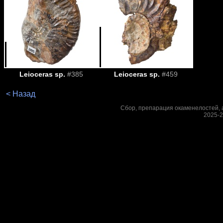
Leioceras sp.
#385
Leioceras sp.
#459
< Назад
Сбор, препарация окаменелостей, а
2025-2