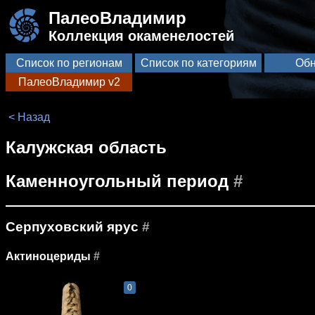
ПалеоВладимир
Коллекция окаменелостей
Список по регионам
Список по категориям
Обн
ПалеоВладимир v2
< Назад
Калужская область
Каменноугольный период
#
Серпуховский ярус
#
Актиноцериды
#
0