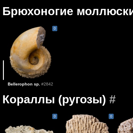
Брюхоногие моллюск
0
Bellerophon sp.
#2842
Кораллы (ругозы)
#
0
0