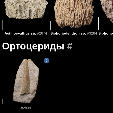
Actinocyathus sp.
#2874
Siphonodendron sp.
#3284
Siphono
Ортоцериды
#
0
#2839