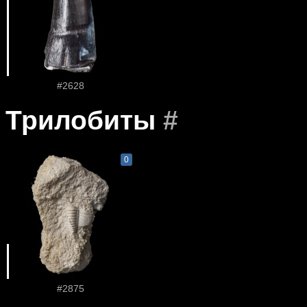
#2628
Трилобиты
#
0
#2875