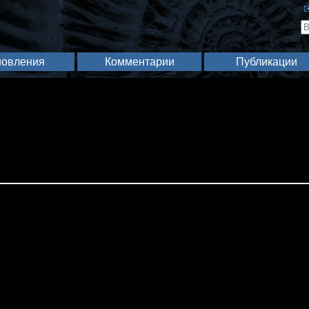
✉
овления
Комментарии
Публикации