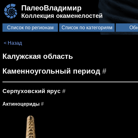
ПалеоВладимир
Коллекция окаменелостей
Список по регионам
Список по категориям
Обн
< Назад
Калужская область
Каменноугольный период
#
Серпуховский ярус
#
Актиноцериды
#