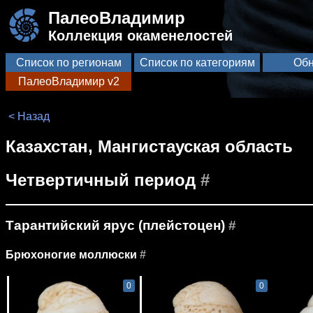
ПалеоВладимир
Коллекция окаменелостей
Список по регионам
Список по категориям
Обн
ПалеоВладимир v2
< Назад
Казахстан, Мангистауская область
Четвертичный период
#
Тарантийский ярус (плейстоцен)
#
Брюхоногие моллюски
#
0
0