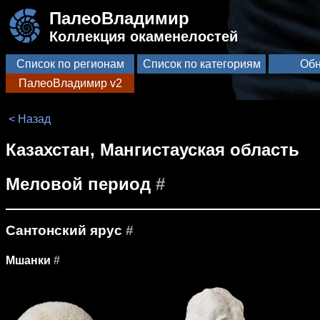
ПалеоВладимир
Коллекция окаменелостей
Список по регионам
Список по категориям
Обн
ПалеоВладимир v2
< Назад
Казахстан, Мангистауская область
Меловой период
#
Сантонский ярус
#
Мшанки
#