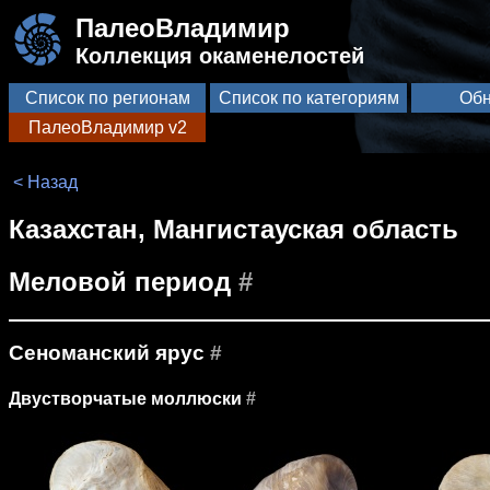
ПалеоВладимир
Коллекция окаменелостей
Список по регионам
Список по категориям
Обн
ПалеоВладимир v2
< Назад
Казахстан, Мангистауская область
Меловой период
#
Сеноманский ярус
#
Двустворчатые моллюски
#