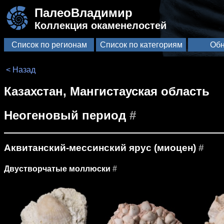
ПалеоВладимир
Коллекция окаменелостей
Список по регионам
Список по категориям
Обн
< Назад
Казахстан, Мангистауская область
Неогеновый период
#
Аквитанский-мессинский ярус (миоцен)
#
Двустворчатые моллюски
#