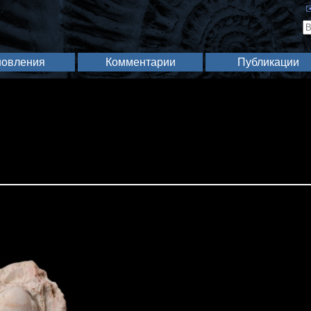
✉
овления
Комментарии
Публикации