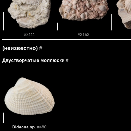
#3111
#3153
(неизвестно)
#
Двустворчатые моллюски
#
Didacna sp.
#480