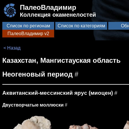
ПалеоВладимир
Коллекция окаменелостей
Список по регионам
Список по категориям
Обн
ПалеоВладимир v2
< Назад
Казахстан, Мангистауская область
Неогеновый период
#
Аквитанский-мессинский ярус (миоцен)
#
Двустворчатые моллюски
#