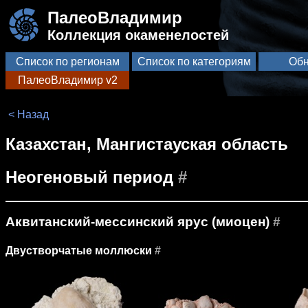
ПалеоВладимир
Коллекция окаменелостей
Список по регионам
Список по категориям
Обн
ПалеоВладимир v2
< Назад
Казахстан, Мангистауская область
Неогеновый период
#
Аквитанский-мессинский ярус (миоцен)
#
Двустворчатые моллюски
#