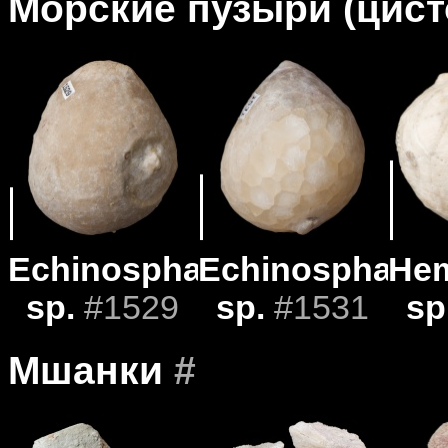
Морские пузыри (цис
Echinosphaerites
Echinosphaerit
Hem
sp.
#1529
sp.
#1531
sp
Мшанки
#