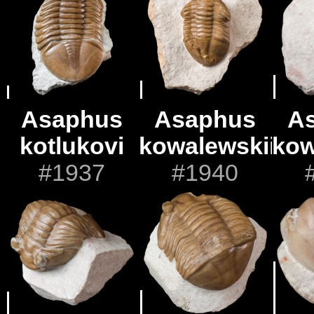
Asaphus
Asaphus
A
kotlukovi
kowalewskii
kow
#1937
#1940