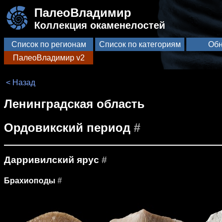
ПалеоВладимир
Коллекция окаменелостей
Список по регионам
Список по категориям
Обн
ПалеоВладимир v2
< Назад
Ленинградская область
Ордовикский период
#
Дарривилский ярус
#
Брахиоподы
#