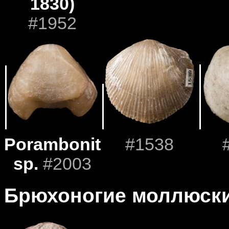
1830)
#1952
Porambonites
#1538
sp.
#2003
Брюхоногие моллюск