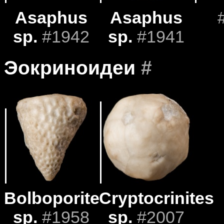
Asaphus
Asaphus
sp.
#1942
sp.
#1941
Эокриноидеи
#
Bolboporites
Cryptocrinites
sp.
#1958
sp.
#2007