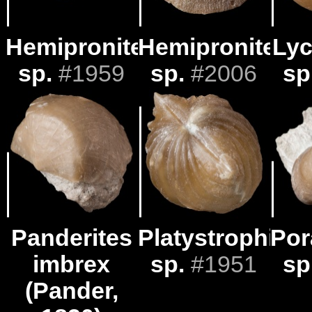
Hemipronites
Hemipronites
Lyc
sp.
#1959
sp.
#2006
sp
Panderites
Platystrophia
Por
imbrex
sp.
#1951
sp
(Pander,