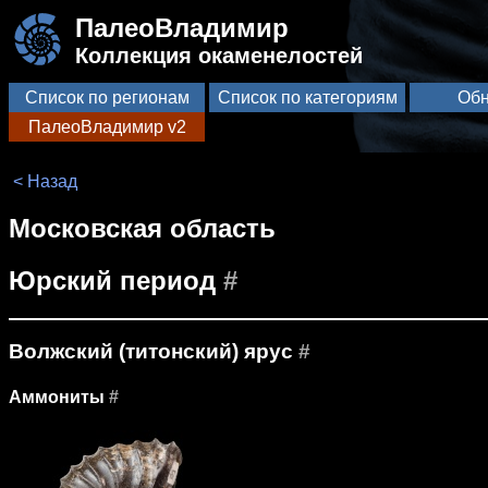
ПалеоВладимир
Коллекция окаменелостей
Список по регионам
Список по категориям
Обн
ПалеоВладимир v2
< Назад
Московская область
Юрский период
#
Волжский (титонский) ярус
#
Аммониты
#