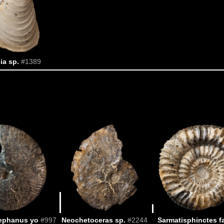
ia sp.
#1389
ephanus yo
#997
Neochetoceras sp.
#2244
Sarmatisphinctes fa