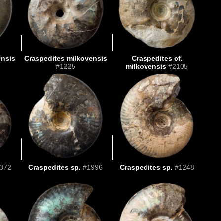
ensis
Craspedites milkovensis
Craspedites cf.
#1225
milkovensis
#2105
372
Craspedites sp.
#1996
Craspedites sp.
#1248