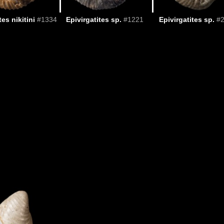
tes nikitini
#1334
Epivirgatites sp.
#1221
Epivirgatites sp.
#