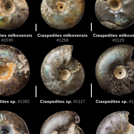
tes milkovensis
Craspedites milkovensis
Craspedites milkov
#2030
#1258
#1129
ites sp.
#1382
Craspedites sp.
#2117
Craspedites sp.
#1