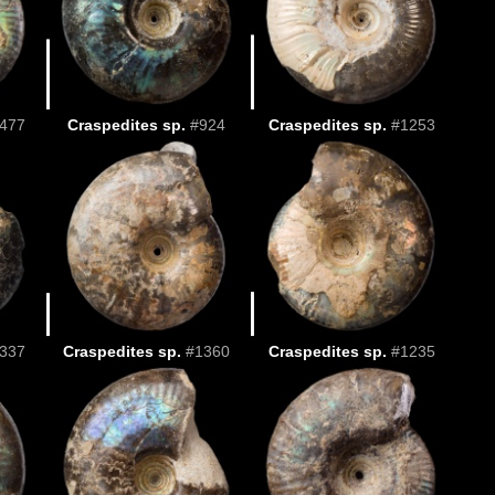
477
Craspedites sp.
#924
Craspedites sp.
#1253
337
Craspedites sp.
#1360
Craspedites sp.
#1235