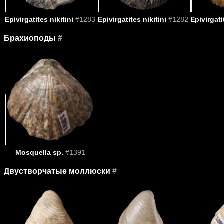
Epivirgatites nikitini
#1283
Epivirgatites nikitini
#1282
Epivirgati
Брахиоподы
#
Mosquella sp.
#1391
Двустворчатые моллюски
#