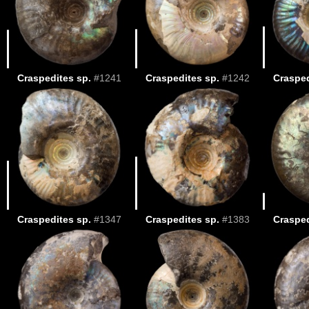
Craspedites sp.
#1241
Craspedites sp.
#1242
Crasped
Craspedites sp.
#1347
Craspedites sp.
#1383
Crasped