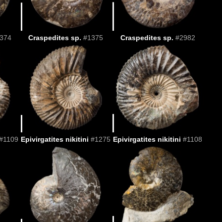
374
Craspedites sp.
#1375
Craspedites sp.
#2982
#1109
Epivirgatites nikitini
#1275
Epivirgatites nikitini
#1108