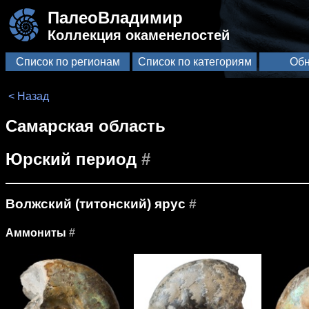
ПалеоВладимир
Коллекция окаменелостей
Список по регионам
Список по категориям
Обн
< Назад
Самарская область
Юрский период
#
Волжский (титонский) ярус
#
Аммониты
#