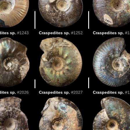
ites sp.
#1243
Craspedites sp.
#1252
Craspedites sp.
#1
ites sp.
#2026
Craspedites sp.
#2027
Craspedites sp.
#1