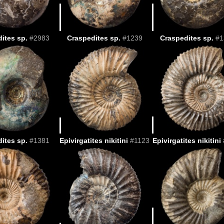
ites sp.
#2983
Craspedites sp.
#1239
Craspedites sp.
#1
ites sp.
#1381
Epivirgatites nikitini
#1123
Epivirgatites nikitini