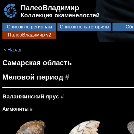
ПалеоВладимир
Коллекция окаменелостей
Список по регионам
Список по категориям
Обн
ПалеоВладимир v2
< Назад
Самарская область
Меловой период
#
Валанжинский ярус
#
Аммониты
#