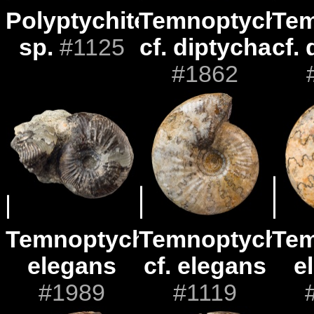
Polyptychites
Temnoptychite
Tem
sp.
#1125
cf. diptycha
cf.
#1862
Temnoptychites
Temnoptychite
Tem
elegans
cf. elegans
e
#1989
#1119