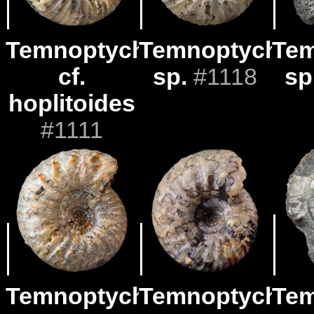
Temnoptychites
Temnoptychite
Tem
cf.
sp.
#1118
sp
hoplitoides
#1111
Temnoptychites
Temnoptychite
Tem