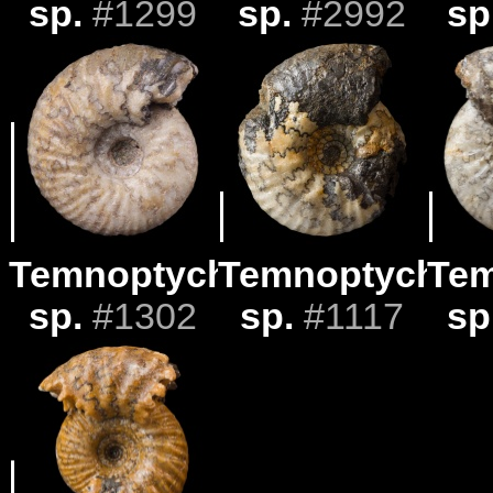
sp.
#1299
sp.
#2992
sp
Temnoptychites
Temnoptychite
Tem
sp.
#1302
sp.
#1117
sp