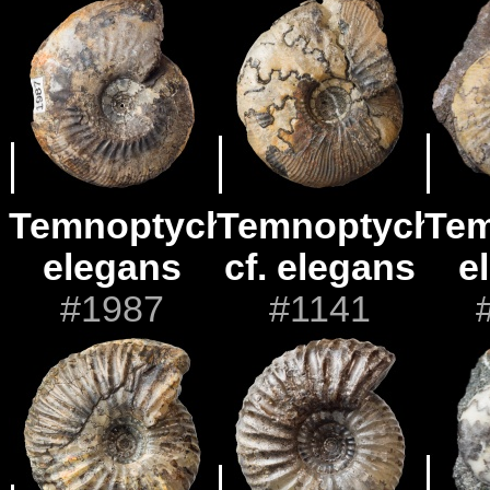
Temnoptychites
Temnoptychite
Tem
elegans
cf. elegans
e
#1987
#1141