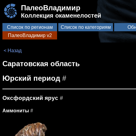
ПалеоВладимир
Коллекция окаменелостей
Список по регионам
Список по категориям
Обн
ПалеоВладимир v2
< Назад
Саратовская область
Юрский период
#
Оксфордский ярус
#
Аммониты
#