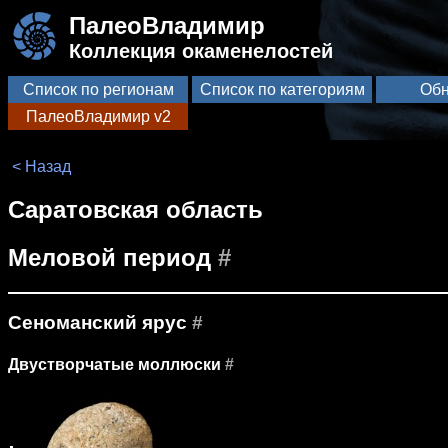
ПалеоВладимир
Коллекция окаменелостей
Список по регионам
Список по категориям
Обн
ПалеоВладимир v2
< Назад
Саратовская область
Меловой период
#
Сеноманский ярус
#
Двустворчатые моллюски
#