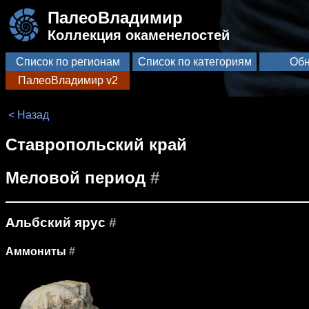
ПалеоВладимир
Коллекция окаменелостей
Список по регионам
Список по категориям
Обн
ПалеоВладимир v2
< Назад
Ставропольский край
Меловой период
#
Альбский ярус
#
Аммониты
#