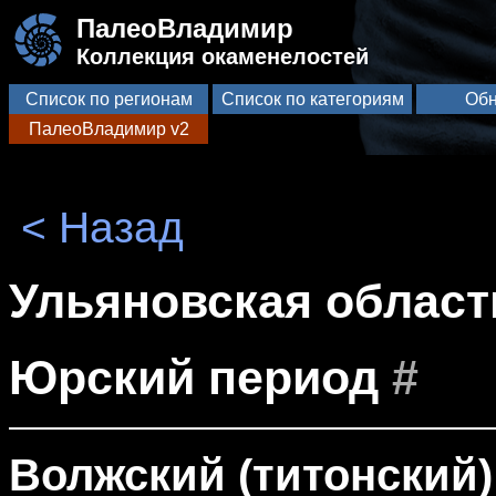
ПалеоВладимир
Коллекция окаменелостей
Список по регионам
Список по категориям
Обн
ПалеоВладимир v2
< Назад
Ульяновская област
Юрский период
#
Волжский (титонский)