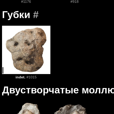
#1176
#918
Губки
#
indet.
#1015
Двустворчатые молл