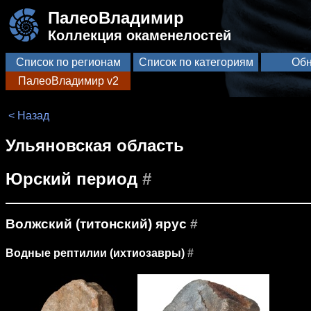
ПалеоВладимир
Коллекция окаменелостей
Список по регионам
Список по категориям
Обн
ПалеоВладимир v2
< Назад
Ульяновская область
Юрский период
#
Волжский (титонский) ярус
#
Водные рептилии (ихтиозавры)
#