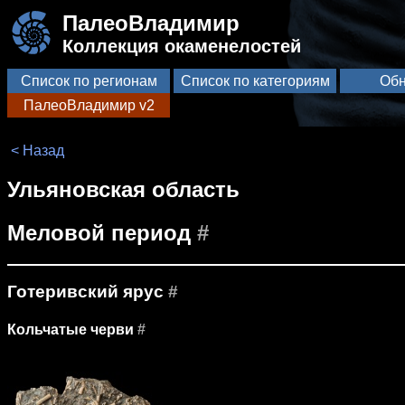
ПалеоВладимир
Коллекция окаменелостей
Список по регионам
Список по категориям
Обн
ПалеоВладимир v2
< Назад
Ульяновская область
Меловой период
#
Готеривский ярус
#
Кольчатые черви
#