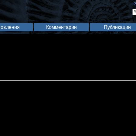
✉
овления
Комментарии
Публикации