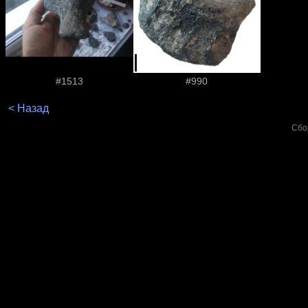
#1513
#990
< Назад
Сбо