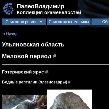
ПалеоВладимир
Коллекция окаменелостей
Список по регионам
Список по категориям
Обн
< Назад
Ульяновская область
Меловой период
#
Готеривский ярус
#
Водные рептилии (плезиозавры)
#