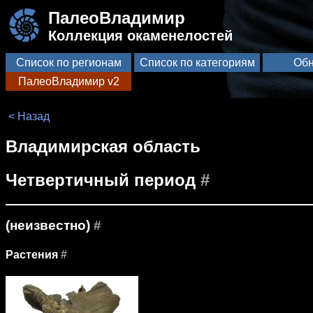
ПалеоВладимир
Коллекция окаменелостей
Список по регионам
Список по категориям
Обн
ПалеоВладимир v2
< Назад
Владимирская область
Четвертичный период
#
(неизвестно)
#
Растения
#