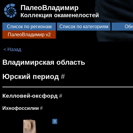
ПалеоВладимир
Коллекция окаменелостей
Список по регионам
Список по категориям
Обн
ПалеоВладимир v2
< Назад
Владимирская область
Юрский период
#
Келловей-оксфорд
#
Ихнофоссилии
#
0