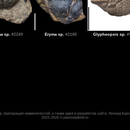
a sp.
#2249
Eryma sp.
#2185
Glypheopsis sp.
#
р, препарация окаменелостей, а также идея и разработка сайта: Леонид Барс
2025-2026 © paleovladimir.ru