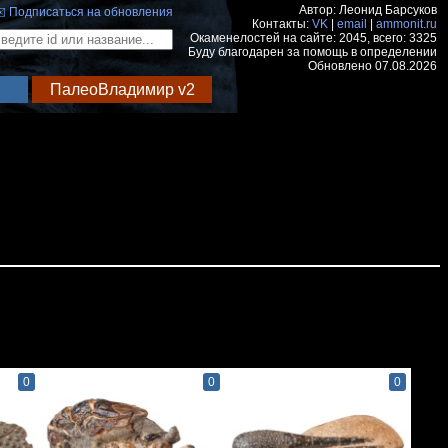
Автор: Леонид Барсуков
️ Подписаться на обновления
Контакты:
VK
|
email
|
ammonit.ru
Окаменелостей на сайте: 2045, всего: 3325
Буду благодарен за помощь в определении
Обновлено 07.08.2026
ПалеоВладимир v2
0
0
0