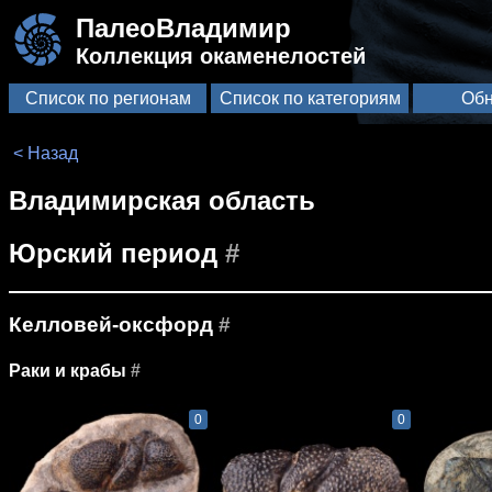
ПалеоВладимир
Коллекция окаменелостей
Список по регионам
Список по категориям
Обн
< Назад
Владимирская область
Юрский период
#
Келловей-оксфорд
#
Раки и крабы
#
0
0