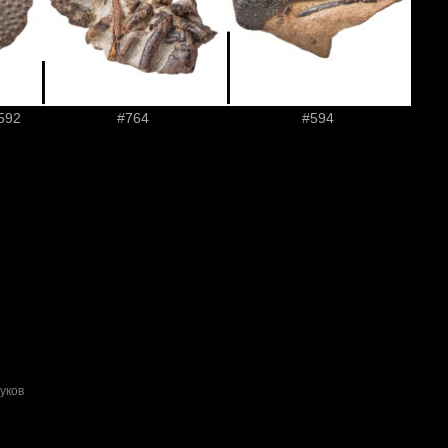
592
#764
#594
уков