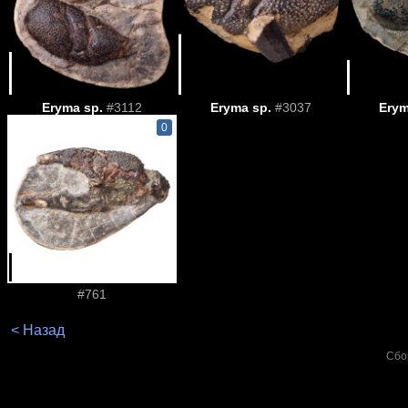
Eryma sp.
#3112
Eryma sp.
#3037
Erym
0
#761
< Назад
Сбо