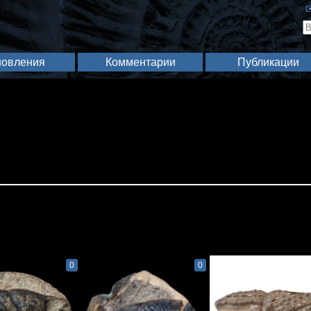
✉
овления
Комментарии
Публикации
0
0