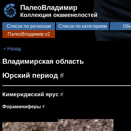
ПалеоВладимир
Коллекция окаменелостей
Список по регионам
Список по категориям
Обн
ПалеоВладимир v2
< Назад
Владимирская область
Юрский период
#
Кимериджский ярус
#
Фораминиферы
#