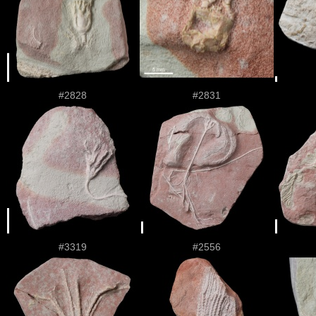
#2828
#2831
#3319
#2556