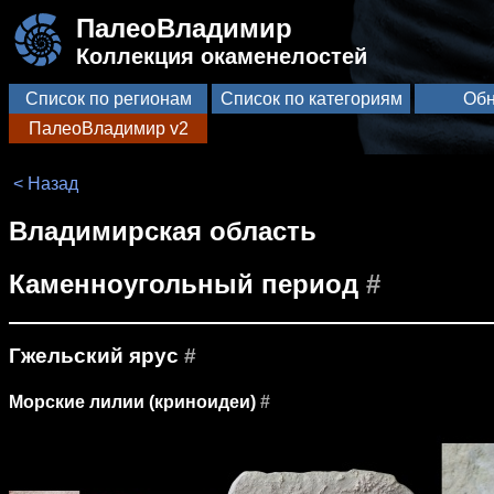
ПалеоВладимир
Коллекция окаменелостей
Список по регионам
Список по категориям
Обн
ПалеоВладимир v2
< Назад
Владимирская область
Каменноугольный период
#
Гжельский ярус
#
Морские лилии (криноидеи)
#