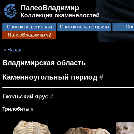
ПалеоВладимир
Коллекция окаменелостей
Список по регионам
Список по категориям
Обн
ПалеоВладимир v2
< Назад
Владимирская область
Каменноугольный период
#
Гжельский ярус
#
Трилобиты
#