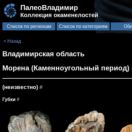
ПалеоВладимир
Коллекция окаменелостей
Список по регионам
Список по категориям
Обн
< Назад
Владимирская область
Морена (Каменноугольный период)
(неизвестно)
#
Губки
#