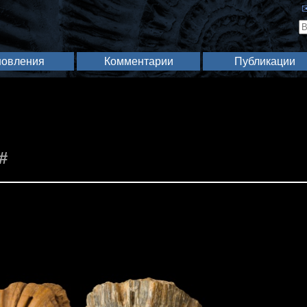
✉
овления
Комментарии
Публикации
#