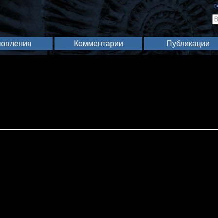
✉
овления
Комментарии
Публикации