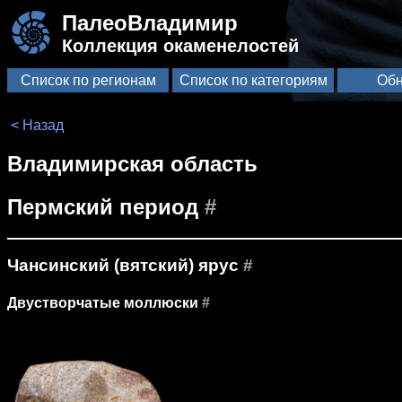
ПалеоВладимир
Коллекция окаменелостей
Список по регионам
Список по категориям
Обн
< Назад
Владимирская область
Пермский период
#
Чансинский (вятский) ярус
#
Двустворчатые моллюски
#