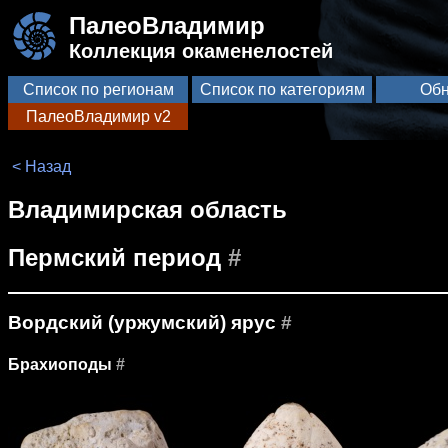
ПалеоВладимир
Коллекция окаменелостей
Список по регионам
Список по категориям
Обн
ПалеоВладимир v2
< Назад
Владимирская область
Пермский период
#
Вордский (уржумский) ярус
#
Брахиоподы
#