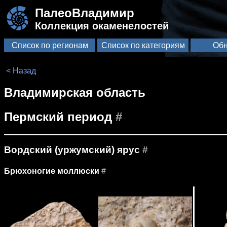
ПалеоВладимир
Коллекция окаменелостей
Список по регионам
Список по категориям
Обн
< Назад
Владимирская область
Пермский период
#
Вордский (уржумский) ярус
#
Брюхоногие моллюски
#