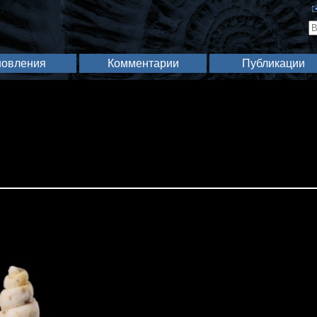
✉
овления
Комментарии
Публикации