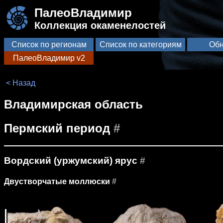
ПалеоВладимир
Коллекция окаменелостей
Список по регионам
Список по категориям
Обн
ПалеоВладимир v2
< Назад
Владимирская область
Пермский период
#
Вордский (уржумский) ярус
#
Двустворчатые моллюски
#