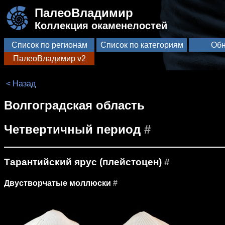
ПалеоВладимир
Коллекция окаменелостей
Список по регионам
Список по категориям
Обн
ПалеоВладимир v2
< Назад
Волгоградская область
Четвертичный период
#
Тарантийский ярус (плейстоцен)
#
Двустворчатые моллюски
#