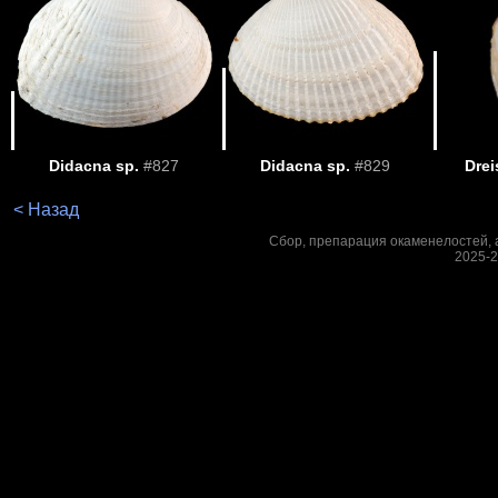
Didacna sp.
#827
Didacna sp.
#829
Drei
< Назад
Сбор, препарация окаменелостей, а
2025-2